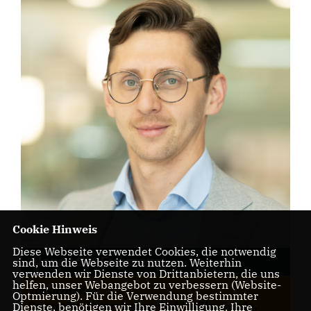
Cookie Hinweis
Diese Webseite verwendet Cookies, die notwendig
Alexander Fugmann
sind, um die Webseite zu nutzen. Weiterhin
verwenden wir Dienste von Drittanbietern, die uns
helfen, unser Webangebot zu verbessern (Website-
Vorsitzender
Optmierung). Für die Verwendung bestimmter
Ortsunion Petershagen Süd (Frille, Lahde,
Dienste, benötigen wir Ihre Einwilligung. Ihre